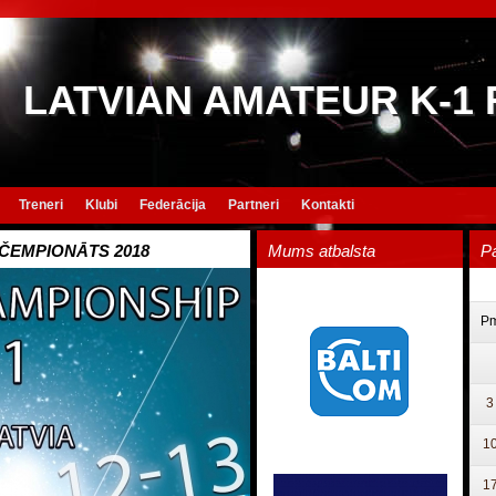
LATVIAN AMATEUR K-1
Treneri
Klubi
Federācija
Partneri
Kontakti
 ČEMPIONĀTS 2018
Mums atbalsta
P
P
3
1
1