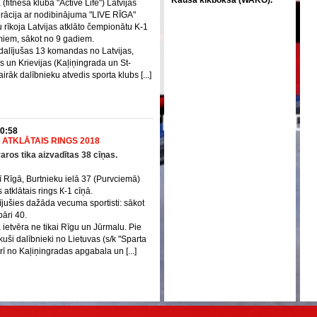
(fitnesa klubā "Active Life") Latvijas
rācija ar nodibinājuma "LIVE RĪGA"
u rīkoja Latvijas atklāto čempionātu K-1
miem, sākot no 9 gadiem.
dalījušas 13 komandas no Latvijas,
s un Krievijas (Kaļiņingrada un St-
irāk dalībnieku atvedis sporta klubs [...]
10:58
 ATKLĀTAIS RINGS 2018
varos tika aizvadītas 38 cīņas.
ī Rīgā, Burtnieku ielā 37 (Purvciemā)
 atklātais rings К-1 cīņā.
ušies dažāda vecuma sportisti: sākot
āri 40.
 ietvēra ne tikai Rīgu un Jūrmalu. Pie
uši dalībnieki no Lietuvas (s/k "Sparta
rī no Kaļiņingradas apgabala un [...]