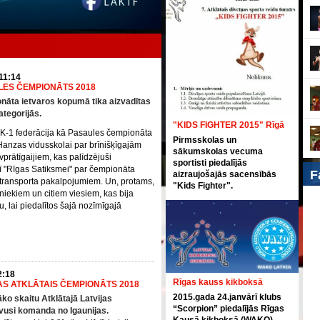
 11:14
LES ČEMPIONĀTS 2018
āta ietvaros kopumā tika aizvadītas
ategorijās.
"KIDS FIGHTER 2015" Rīgā
 K-1 federācija kā Pasaules čempionāta
Pirmsskolas un
 Hanzas vidusskolai par brīnišķīgajām
sākumskolas vecuma
vprātīgaijiem, kas palīdzējuši
sportisti piedalījās
ī "Rīgas Satiksmei" par čempionāta
F
aizraujošajās sacensībās
 transporta pakalpojumiem. Un, protams,
"Kids Fighter".
bniekiem un citiem viesiem, kas bija
, lai piedalītos šajā nozīmīgajā
2:18
Rīgas kauss kikboksā
JAS ATKLĀTAIS ČEMPIONĀTS 2018
2015.gada 24.janvārī klubs
āko skaitu Atklātajā Latvijas
“Scorpion” piedalījās Rīgas
vusi komanda no Igaunijas.
Kausā kikboksā (WAKO).