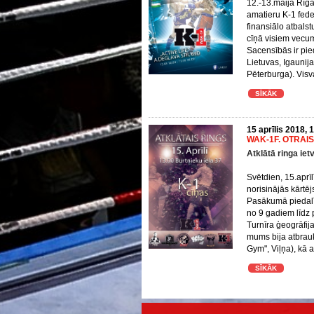
12.-13.maijā Rīgā 
amatieru K-1 fede
finansiālo atbalst
cīņā visiem vecu
Sacensībās ir pie
Lietuvas, Igaunija
Pēterburga). Visva
SĪKĀK
15 aprīlis 2018, 
WAK-1F. OTRAIS
Atklātā ringa iet
Svētdien, 15.aprīl
norisinājās kārtējs
Pasākumā piedalīj
no 9 gadiem līdz p
Turnīra ģeogrāfija
mums bija atbrauk
Gym", Viļņa), kā a
SĪKĀK