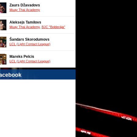
Zaurs Džavadovs
Muay Thai Academy
Aleksejs Tamilovs
Muay Thai Academy
,
BJC "Bolderāja"
Šandars Skorodumovs
LCL (Light Contact League)
Mareks Pelcis
LCL (Light Contact League)
acebook