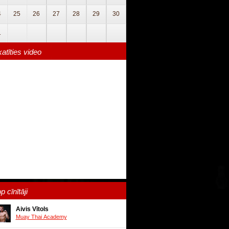
4
25
26
27
28
29
30
1
atīties video
p cīnītāji
Aivis Vītols
Muay Thai Academy