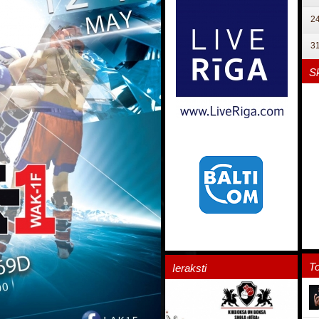
2
3
Sk
To
Ieraksti