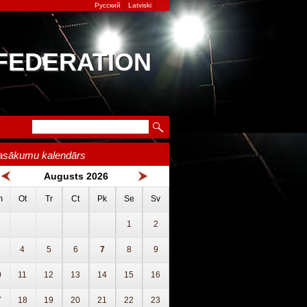
Русский
Latviski
 FEDERATION
asākumu kalendārs
Augusts 2026
m
Ot
Tr
Ct
Pk
Se
Sv
1
2
4
5
6
7
8
9
0
11
12
13
14
15
16
7
18
19
20
21
22
23