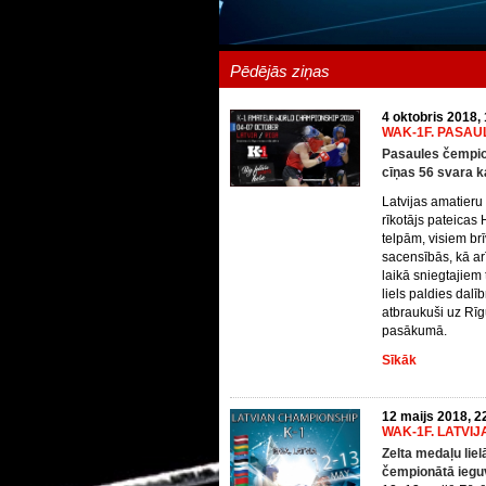
Pēdējās ziņas
4 oktobris 2018,
WAK-1F. PASAU
Pasaules čempion
cīņas 56 svara k
Latvijas amatieru
rīkotājs pateicas
telpām, visiem brī
sacensībās, kā ar
laikā sniegtajiem
liels paldies dalī
atbraukuši uz Rīgu
pasākumā.
Sīkāk
12 maijs 2018, 2
WAK-1F. LATVI
Zelta medaļu liel
čempionātā iegu