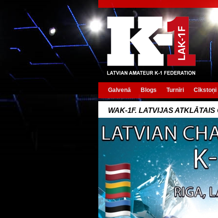
Galvenā
Blogs
Turnīri
Cīkstoņi
WAK-1F. LATVIJAS ATKLĀTAIS